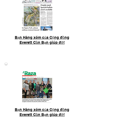
Bạn Hàng xóm của Cộng đồng
Everett Cần Bạn giúp đỡ!
Bạn Hàng xóm của Cộng đồng
Everett Cần Bạn giúp đỡ!