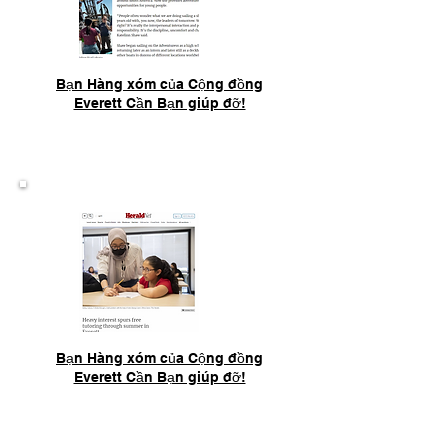
Bạn Hàng xóm của Cộng đồng
Everett Cần Bạn giúp đỡ!
Bạn Hàng xóm của Cộng đồng
Everett Cần Bạn giúp đỡ!