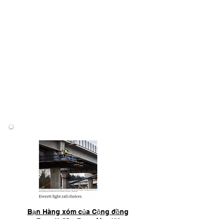
Bạn Hàng xóm của Cộng đồng