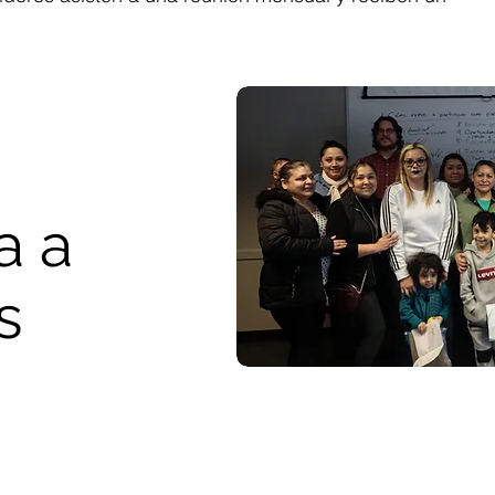
a a
s