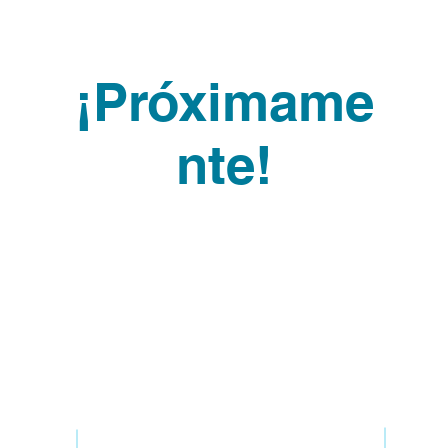
¡Próximame
nte!
 sociales
Contáctenos
Teléfono: (425) 610-3856
Correo electrónico:
info@villageoncasinoroad.org