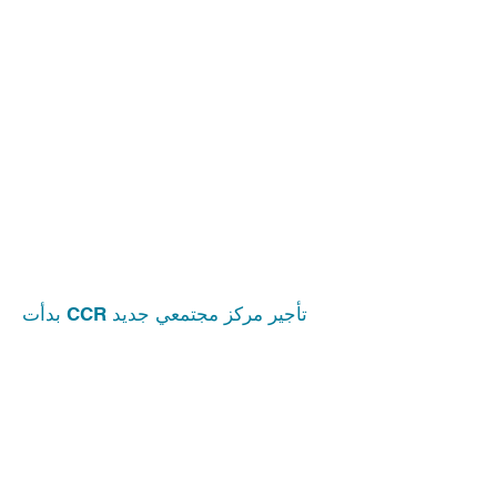
كانون
الثاني
(يناير)
2019
بدأت CCR تأجير مركز مجتمعي جديد
مارس -