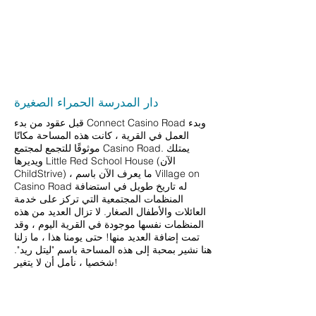
2017
دار المدرسة الحمراء الصغيرة
قبل عقود من بدء Connect Casino Road وبدء
العمل في القرية ، كانت هذه المساحة مكانًا
موثوقًا للتجمع لمجتمع Casino Road. يمتلك
ويديرها Little Red School House (الآن
ChildStrive) ، ما يعرف الآن باسم Village on
Casino Road له تاريخ طويل في استضافة
المنظمات المجتمعية التي تركز على خدمة
العائلات والأطفال الصغار. لا تزال العديد من هذه
المنظمات نفسها موجودة في القرية اليوم ، وقد
تمت إضافة العديد منها! حتى يومنا هذا ، ما زلنا
هنا نشير بمحبة إلى هذه المساحة باسم "ليتل ريد".
شخصيا ، نأمل أن لا يتغير!