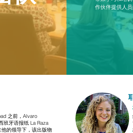
作伙伴提供人
oad 之前，Alvaro
西班牙语报纸 La Raza
版人。在他的领导下，该出版物