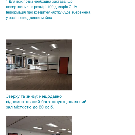
*
Для всіх подій необхідна застава, що
повертається, в розмірі 100 доларів США.
Інформація про кредитну картку буде збережена
у разі пошкодження майна.
Зверху та знизу: нещодавно
відремонтований багатофункціональний
зал місткістю до 80 осіб.