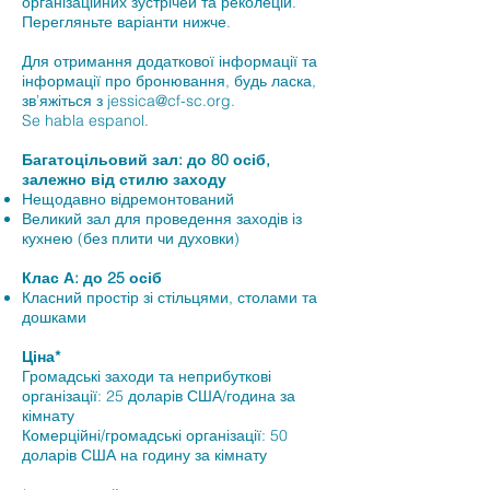
організаційних зустрічей та реколецій.
Перегляньте варіанти нижче.
Для отримання додаткової інформації та
інформації про бронювання, будь ласка,
зв’яжіться з
jessica@cf-sc.org
.
Se habla espanol.
Багатоцільовий зал: до 80 осіб,
залежно від стилю заходу
Нещодавно відремонтований
Великий зал для проведення заходів із
кухнею (без плити чи духовки)
Клас А: до 25 осіб
Класний простір зі стільцями, столами та
дошками
Ціна*
Громадські заходи та неприбуткові
організації: 25 доларів США/година за
кімнату
Комерційні/громадські організації: 50
доларів США на годину за кімнату