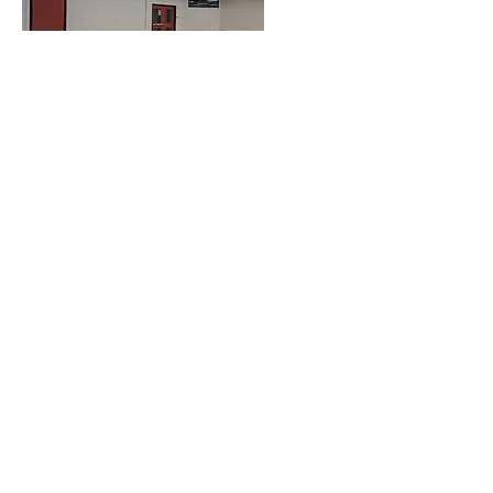
Знайдіть нас у
соціальних мережах
Зв'яжіться з нами
Тел:
(425) 610-3856
Електронна пошта:
info@villageoncasinoroad.org
Отримати направлення
Адреса