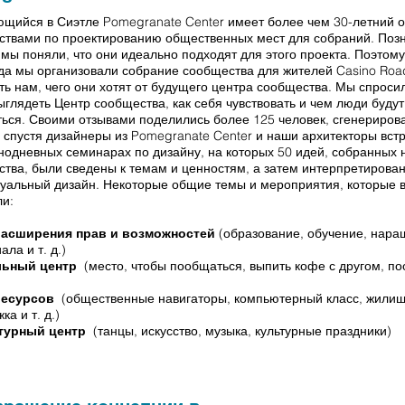
щийся в Сиэтле Pomegranate Center имеет более чем 30-летний о
ствами по проектированию общественных мест для собраний. Поз
 мы поняли, что они идеально подходят для этого проекта. Поэтому
да мы организовали собрание сообщества для жителей Casino Roa
ь нам, чего они хотят от будущего центра сообщества. Мы спросил
ыглядеть Центр сообщества, как себя чувствовать и чем люди будут
ься. Своими отзывами поделились более 125 человек, сгенерирова
 спустя дизайнеры из Pomegranate Center и наши архитекторы вст
нодневных семинарах по дизайну, на которых 50 идей, собранных 
тва, были сведены к темам и ценностям, а затем интерпретирова
уальный дизайн. Некоторые общие темы и мероприятия, которые 
ли:
расширения прав и возможностей
(образование, обучение, нар
ала и т. д.)
ьный центр
(место, чтобы пообщаться, выпить кофе с другом, по
ресурсов
(общественные навигаторы, компьютерный класс, жили
ка и т. д.)
турный центр
(танцы, искусство, музыка, культурные праздники)