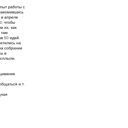
пыт работы с
накомившись
 в апреле
d, чтобы
и их, как
 там
в 50 идей.
ретились на
на собрании
ны в
всплыли,
ащивание
общаться и т.
щная