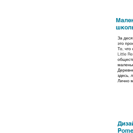
1996-
Мале
2017 гг.
школ
За деся
это про
То, что
Little 
общест
маленьк
Деревне
здесь,
Лично м
Весна
2018
Диза
Pome