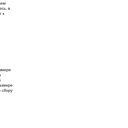
аем
сь, в
г к
азмере
а
в
размере
о сбору