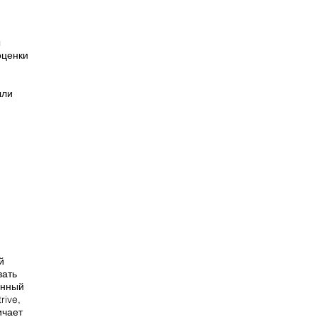
ы
оценки
ыли
й
вать
енный
rive,
ичает