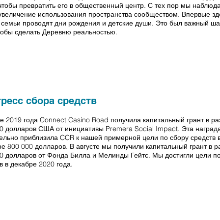
чтобы превратить его в общественный центр. С тех пор мы наблюд
увеличение использования пространства сообществом. Впервые зде
 семьи проводят дни рождения и детские души. Это был важный ша
тобы сделать Деревню реальностью.
ресс сбора средств
е 2019 года Connect Casino Road получила капитальный грант в р
0 долларов США от инициативы Premera Social Impact. Эта наград
ельно приблизила CCR к нашей примерной цели по сбору средств 
е 800 000 долларов. В августе мы получили капитальный грант в 
0 долларов от Фонда Билла и Мелинды Гейтс. Мы достигли цели п
в в декабре 2020 года.