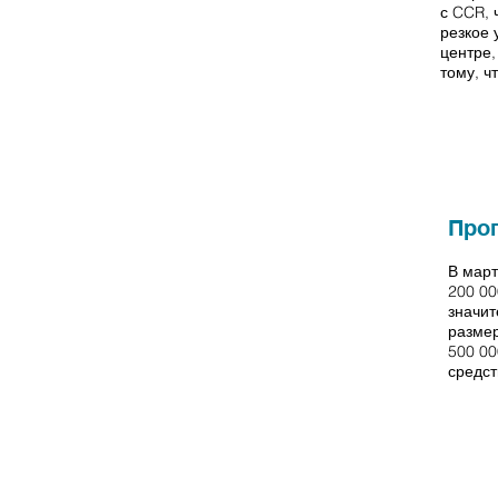
с CCR, 
резкое 
центре,
тому, ч
март -
август
Прог
2019
В март
200 00
значит
размер
500 00
средст
август