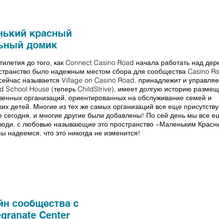
нький красный
ьный домик
тилетия до того, как Connect Casino Road начала работать над дер
странство было надежным местом сбора для сообщества Casino Ro
 сейчас называется Village on Casino Road, принадлежит и управля
Red School House (теперь ChildStrive), имеет долгую историю разме
венных организаций, ориентированных на обслуживание семей и
их детей. Многие из тех же самых организаций все еще присутству
 сегодня, и многие другие были добавлены! По сей день мы все е
 люди, с любовью называющие это пространство «Маленьким Красн
ы надеемся, что это никогда не изменится!
йн сообщества с
granate Center