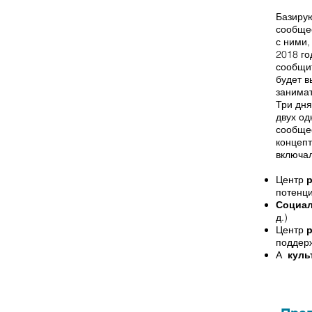
Базирую
сообще
с ними,
2018 го
сообщит
будет в
занимат
Три дня
двух од
сообщес
концепт
включа
Центр
потенци
Социал
д.)
Центр
поддерж
А
куль
Лето 2018 -