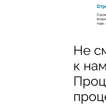
2019 г. –
Стр
март 2020
Строи
г.
второ
года,
Не с
к на
Проц
проц