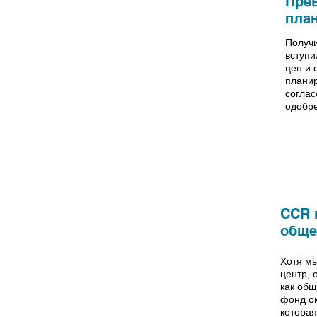
Пре
Весна 2019
пла
Получи
вступи
цен и 
планир
соглас
одобр
январь
CCR 
обще
2019 г.
Хотя мы
центр, 
как общ
фонд ок
которая