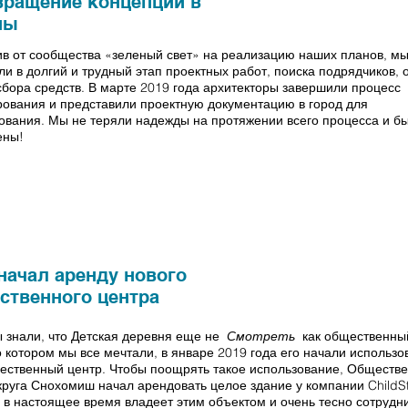
вращение концепции в
ны
в от сообщества «зеленый свет» на реализацию наших планов, м
ли в долгий и трудный этап проектных работ, поиска подрядчиков, 
сбора средств. В марте 2019 года архитекторы завершили процесс
ования и представили проектную документацию в город для
ования. Мы не теряли надежды на протяжении всего процесса и б
ены!
начал аренду нового
ственного центра
 знали, что Детская деревня еще не
Смотреть
как общественны
о котором мы все мечтали, в январе 2019 года его начали использо
ественный центр. Чтобы поощрять такое использование, Обществ
руга Снохомиш начал арендовать целое здание у компании ChildSt
 в настоящее время владеет этим объектом и очень тесно сотрудн