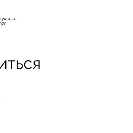
густе, а
2020
иться
е